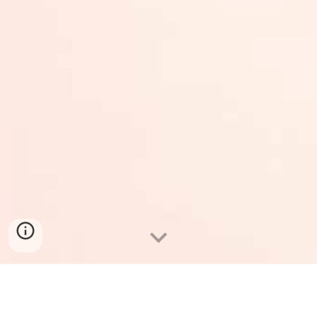
η Βίκυ Τσιούση